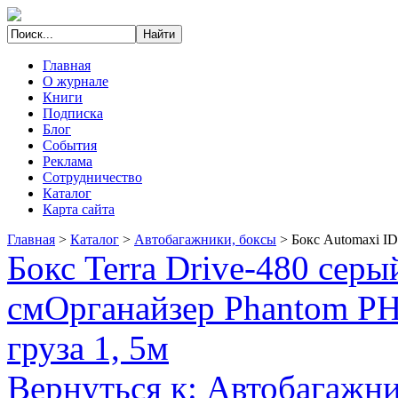
Главная
О журнале
Книги
Подписка
Блог
События
Реклама
Сотрудничество
Каталог
Карта сайта
Главная
>
Каталог
>
Автобагажники, боксы
>
Бокс Automaxi I
Бокс Terra Drive-480 сер
см
Органайзер Phantom PH
груза 1, 5м
Вернуться к: Автобагажни