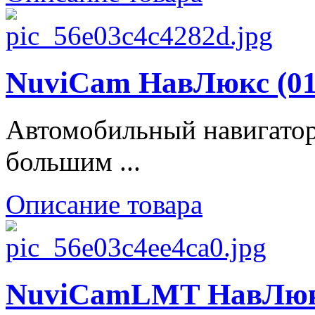
NuviCam НавЛюкс (010
Автомобильный навигато
большим ...
Описание товара
NuviCamLMT НавЛюкс 