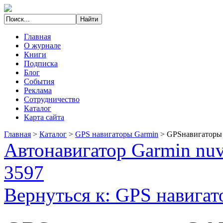
Главная
О журнале
Книги
Подписка
Блог
События
Реклама
Сотрудничество
Каталог
Карта сайта
Главная
>
Каталог
>
GPS навигаторы Garmin
>
GPSнавигаторы 
Автонавигатор Garmin nuv
3597
Вернуться к: GPS навига