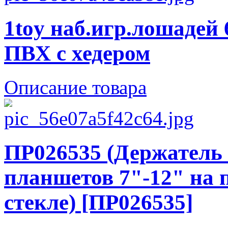
1toy наб.игр.лошадей 
ПВХ с хедером
Описание товара
ПР026535 (Держатель
планшетов 7"-12" на 
стекле) [ПР026535]