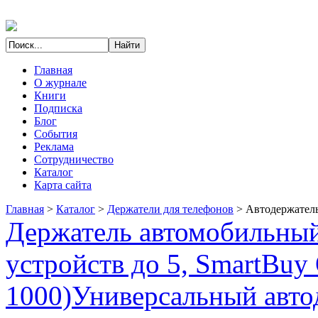
Главная
О журнале
Книги
Подписка
Блог
События
Реклама
Сотрудничество
Каталог
Карта сайта
Главная
>
Каталог
>
Держатели для телефонов
>
Автодержатель
Держатель автомобильный
устройств до 5, SmartBu
1000)
Универсальный авто