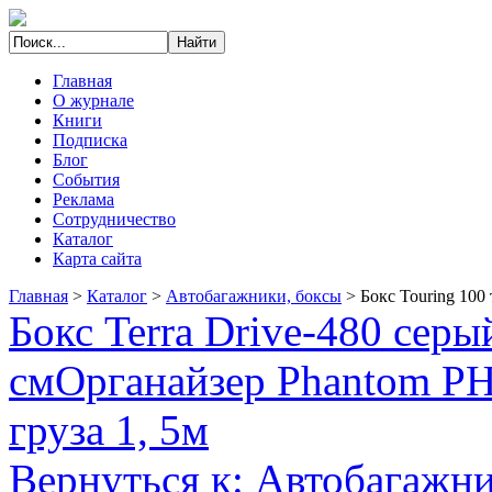
Главная
О журнале
Книги
Подписка
Блог
События
Реклама
Сотрудничество
Каталог
Карта сайта
Главная
>
Каталог
>
Автобагажники, боксы
>
Бокс Touring 10
Бокс Terra Drive-480 сер
см
Органайзер Phantom PH
груза 1, 5м
Вернуться к: Автобагажни