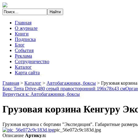
Главная
О журнале
Книги
Подписка
Блог
События
Реклама
Сотрудничество
Каталог
Карта сайта
Главная
>
Каталог
>
Автобагажники, боксы
>
Грузовая корзина
Бокс Terra Drive-480 серый правосторонний 196х78х43 см
Орган
Вернуться к: Автобагажники, боксы
Грузовая корзина Кенгуру Экс
Грузовая корзина с бортами "Экспедиция". Габаритные размеры 1
pic_56e072c9c183d.jpg
Описание
Артикул: