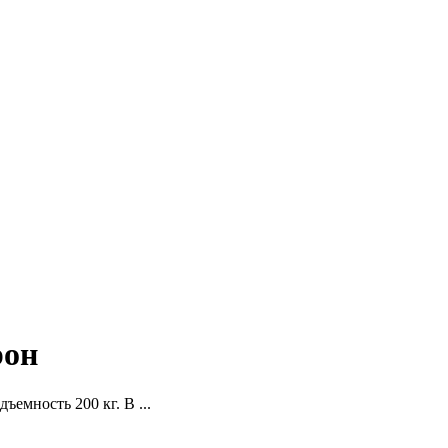
рон
ъемность 200 кг. В ...