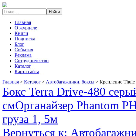
Главная
О журнале
Книги
Подписка
Блог
События
Реклама
Сотрудничество
Каталог
Карта сайта
Главная
>
Каталог
>
Автобагажники, боксы
>
Крепление Thule
Бокс Terra Drive-480 сер
см
Органайзер Phantom PH
груза 1, 5м
Вернуться к: Автобагажни