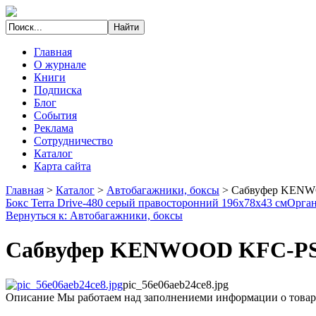
Главная
О журнале
Книги
Подписка
Блог
События
Реклама
Сотрудничество
Каталог
Карта сайта
Главная
>
Каталог
>
Автобагажники, боксы
>
Сабвуфер KEN
Бокс Terra Drive-480 серый правосторонний 196х78х43 см
Орган
Вернуться к: Автобагажники, боксы
Сабвуфер KENWOOD KFC-P
pic_56e06aeb24ce8.jpg
Описание
Мы работаем над заполнениеми информации о товар