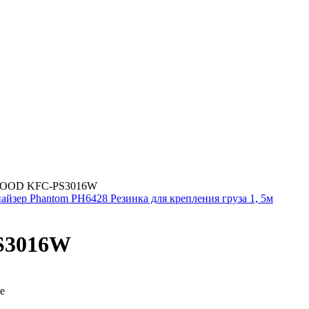
WOOD KFC-PS3016W
айзер Phantom PH6428 Резинка для крепления груза 1, 5м
S3016W
е