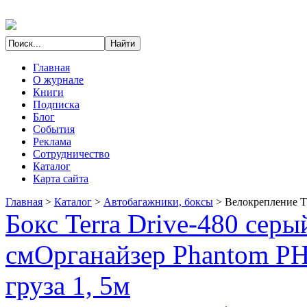
Главная
О журнале
Книги
Подписка
Блог
События
Реклама
Сотрудничество
Каталог
Карта сайта
Главная
>
Каталог
>
Автобагажники, боксы
>
Велокрепление Th
Бокс Terra Drive-480 сер
см
Органайзер Phantom PH
груза 1, 5м