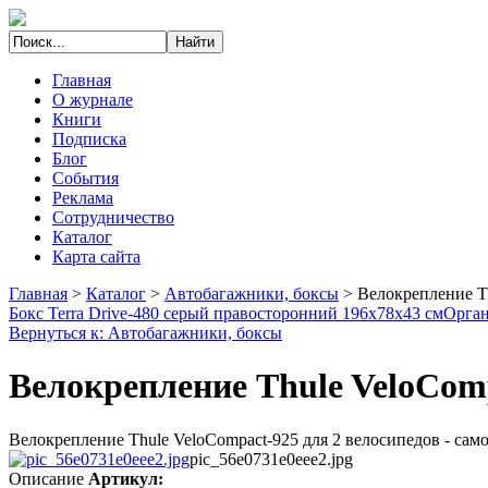
Главная
О журнале
Книги
Подписка
Блог
События
Реклама
Сотрудничество
Каталог
Карта сайта
Главная
>
Каталог
>
Автобагажники, боксы
>
Велокрепление Th
Бокс Terra Drive-480 серый правосторонний 196х78х43 см
Орган
Вернуться к: Автобагажники, боксы
Велокрепление Thule VeloComp
Велокрепление Thule VeloCompact-925 для 2 велосипедов - само
pic_56e0731e0eee2.jpg
Описание
Артикул: