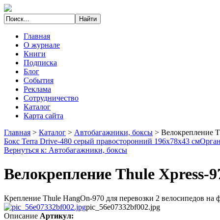
Главная
О журнале
Книги
Подписка
Блог
События
Реклама
Сотрудничество
Каталог
Карта сайта
Главная
>
Каталог
>
Автобагажники, боксы
>
Велокрепление Th
Бокс Terra Drive-480 серый правосторонний 196х78х43 см
Орган
Вернуться к: Автобагажники, боксы
Велокрепление Thule Xpress-97
Крепление Thule HangOn-970 для перевозки 2 велосипедов на ф
pic_56e07332bf002.jpg
Описание
Артикул: