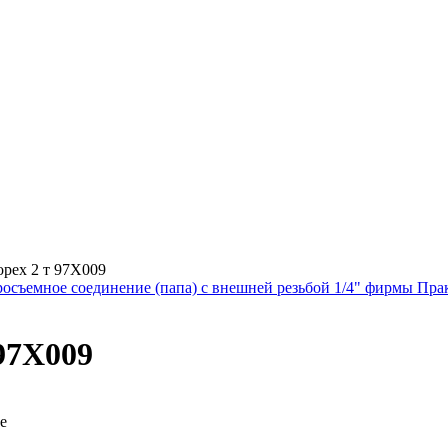
pex 2 т 97X009
росъемное соединение (папа) с внешней резьбой 1/4" фирмы Пра
97X009
е