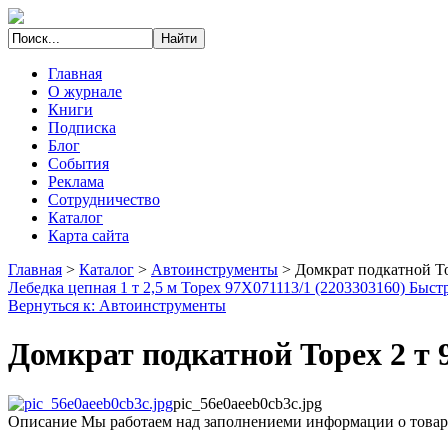
Главная
О журнале
Книги
Подписка
Блог
События
Реклама
Сотрудничество
Каталог
Карта сайта
Главная
>
Каталог
>
Автоинструменты
>
Домкрат подкатной To
Лебедка цепная 1 т 2,5 м Topex 97X071
113/1 (2203303160) Быст
Вернуться к: Автоинструменты
Домкрат подкатной Topex 2 т 
pic_56e0aeeb0cb3c.jpg
Описание
Мы работаем над заполнениеми информации о товар