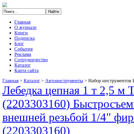
Главная
О журнале
Книги
Подписка
Блог
События
Реклама
Сотрудничество
Каталог
Карта сайта
Главная
>
Каталог
>
Автоинструменты
>
Набор инструментов F
Лебедка цепная 1 т 2,5 м
(2203303160) Быстросъемн
внешней резьбой 1/4" фи
(2203303160)