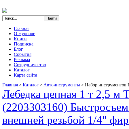
Главная
О журнале
Книги
Подписка
Блог
События
Реклама
Сотрудничество
Каталог
Карта сайта
Главная
>
Каталог
>
Автоинструменты
>
Набор инструментов F
Лебедка цепная 1 т 2,5 м
(2203303160) Быстросъемн
внешней резьбой 1/4" фи