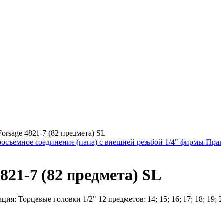
orsage 4821-7 (82 предмета) SL
росъемное соединение (папа) с внешней резьбой 1/4" фирмы Пра
821-7 (82 предмета) SL
: Торцевые головки 1/2" 12 предметов: 14; 15; 16; 17; 18; 19; 20;