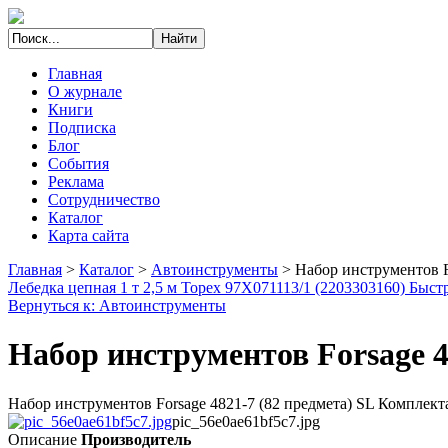
Главная
О журнале
Книги
Подписка
Блог
События
Реклама
Сотрудничество
Каталог
Карта сайта
Главная
>
Каталог
>
Автоинструменты
>
Набор инструментов F
Лебедка цепная 1 т 2,5 м Topex 97X071
113/1 (2203303160) Быст
Вернуться к: Автоинструменты
Набор инструментов Forsage 4
Набор инструментов Forsage 4821-7 (82 предмета) SL Комплектация
pic_56e0ae61bf5c7.jpg
Описание
Производитель