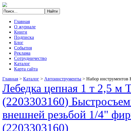
Главная
О журнале
Книги
Подписка
Блог
События
Реклама
Сотрудничество
Каталог
Карта сайта
Главная
>
Каталог
>
Автоинструменты
>
Набор инструментов 
Лебедка цепная 1 т 2,5 м
(2203303160) Быстросъемн
внешней резьбой 1/4" фи
(2203303160)