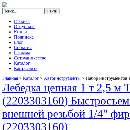
Главная
О журнале
Книги
Подписка
Блог
События
Реклама
Сотрудничество
Каталог
Карта сайта
Главная
>
Каталог
>
Автоинструменты
>
Набор инструментов 
Лебедка цепная 1 т 2,5 м
(2203303160) Быстросъемн
внешней резьбой 1/4" фи
(2203303160)