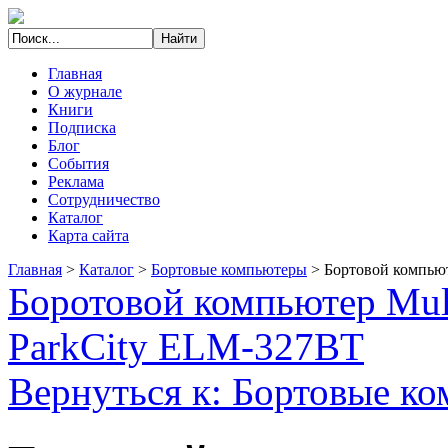
Главная
О журнале
Книги
Подписка
Блог
События
Реклама
Сотрудничество
Каталог
Карта сайта
Главная
>
Каталог
>
Бортовые компьютеры
>
Бортовой компьют
Боротовой компьютер Mult
ParkCity ELM-327BT
Вернуться к: Бортовые к