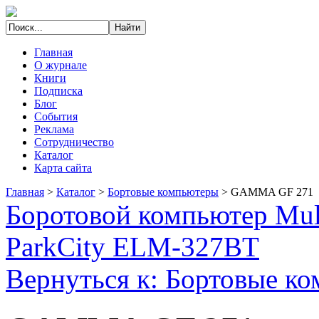
Главная
О журнале
Книги
Подписка
Блог
События
Реклама
Сотрудничество
Каталог
Карта сайта
Главная
>
Каталог
>
Бортовые компьютеры
>
GAMMA GF 271
Боротовой компьютер Mult
ParkCity ELM-327BT
Вернуться к: Бортовые к