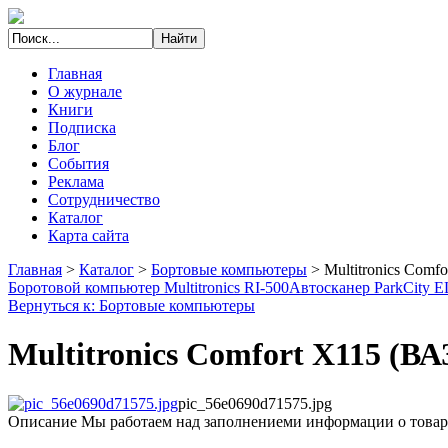
Главная
О журнале
Книги
Подписка
Блог
События
Реклама
Сотрудничество
Каталог
Карта сайта
Главная
>
Каталог
>
Бортовые компьютеры
>
Multitronics Comf
Боротовой компьютер Multitronics RI-500
Автосканер ParkCity 
Вернуться к: Бортовые компьютеры
Multitronics Comfort X115 (ВА
pic_56e0690d71575.jpg
Описание
Мы работаем над заполнениеми информации о товар