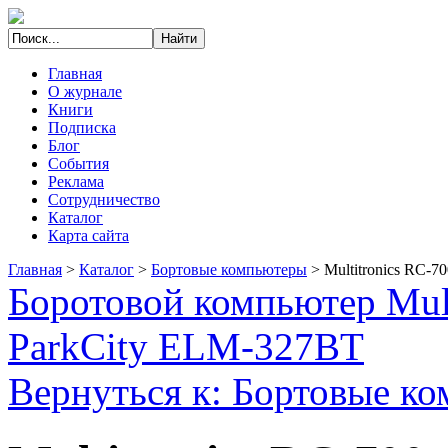
Главная
О журнале
Книги
Подписка
Блог
События
Реклама
Сотрудничество
Каталог
Карта сайта
Главная
>
Каталог
>
Бортовые компьютеры
>
Multitronics RC-7
Боротовой компьютер Mult
ParkCity ELM-327BT
Вернуться к: Бортовые к