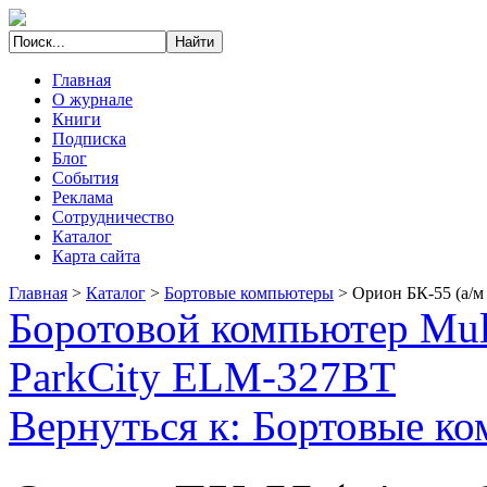
Главная
О журнале
Книги
Подписка
Блог
События
Реклама
Сотрудничество
Каталог
Карта сайта
Главная
>
Каталог
>
Бортовые компьютеры
>
Орион БК-55 (а/м 
Боротовой компьютер Mult
ParkCity ELM-327BT
Вернуться к: Бортовые к