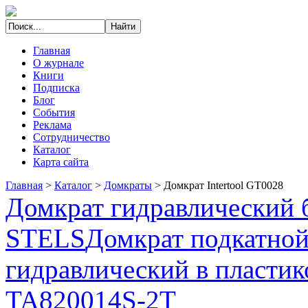
Главная
О журнале
Книги
Подписка
Блог
События
Реклама
Сотрудничество
Каталог
Карта сайта
Главная
>
Каталог
>
Домкраты
>
Домкрат Intertool GT0028
Домкрат гидравлический б
STELS
Домкрат подкатно
гидравлический в пластик
TA820014S-2T