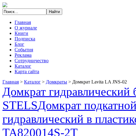
Главная
О журнале
Книги
Подписка
Блог
События
Реклама
Сотрудничество
Каталог
Карта сайта
Главная
>
Каталог
>
Домкраты
>
Домкрат Lavita LA JNS-02
Домкрат гидравлический б
STELS
Домкрат подкатно
гидравлический в пластик
TA820014S-2T