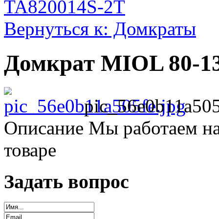
TA820014S-2T
Вернуться к: Домкраты
Домкрат MIOL 80-1
pic_56e0b11a505
Описание
Мы работаем на
товаре
Задать вопрос