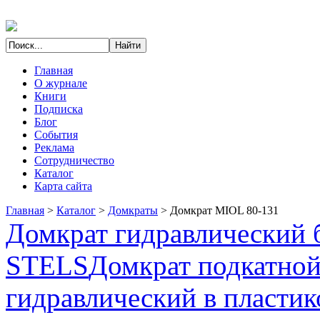
Главная
О журнале
Книги
Подписка
Блог
События
Реклама
Сотрудничество
Каталог
Карта сайта
Главная
>
Каталог
>
Домкраты
>
Домкрат MIOL 80-131
Домкрат гидравлический б
STELS
Домкрат подкатно
гидравлический в пластик