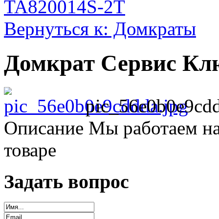
TA820014S-2T
Вернуться к: Домкраты
Домкрат Сервис Клю
pic_56e0b0e9cdd
Описание
Мы работаем на
товаре
Задать вопрос