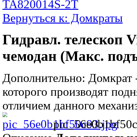
TA820014S-2T
Вернуться к: Домкраты
Гидравл. телескоп Vi
чемодан (Макс. под
Дополнительно: Домкрат 
которого производят подн
отличием данного механиз
pic_56e0b1bf50c