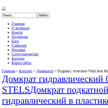
Главная
О журнале
Книги
Подписка
Блог
События
Реклама
Сотрудничество
Каталог
Карта сайта
Главная
>
Каталог
>
Домкраты
>
Гидравл. телескоп Vitol Iron H
Домкрат гидравлический б
STELS
Домкрат подкатно
гидравлический в пластик