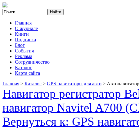
Главная
О журнале
Книги
Подписка
Блог
События
Реклама
Сотрудничество
Каталог
Карта сайта
Главная
>
Каталог
>
GPS навигаторы для авто
>
Автонавигатор
Навигатор регистратор Be
навигатор Navitel A700 (
Вернуться к: GPS навигат