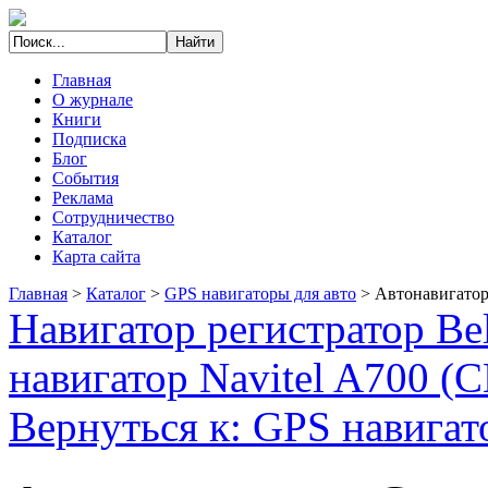
Главная
О журнале
Книги
Подписка
Блог
События
Реклама
Сотрудничество
Каталог
Карта сайта
Главная
>
Каталог
>
GPS навигаторы для авто
>
Автонавигатор
Навигатор регистратор Be
навигатор Navitel A700 (
Вернуться к: GPS навигат