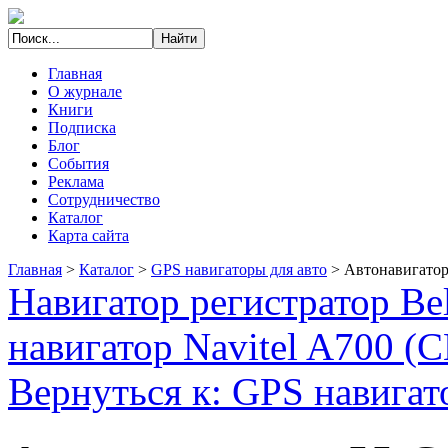
Главная
О журнале
Книги
Подписка
Блог
События
Реклама
Сотрудничество
Каталог
Карта сайта
Главная
>
Каталог
>
GPS навигаторы для авто
>
Автонавигатор 
Навигатор регистратор Be
навигатор Navitel A700 (
Вернуться к: GPS навигат