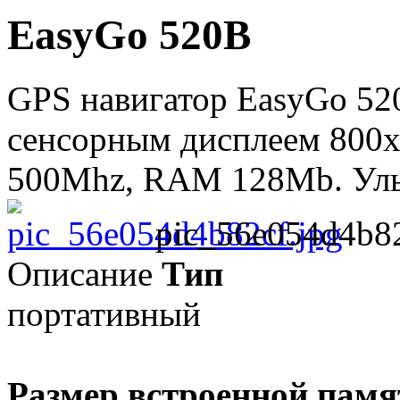
EasyGo 520B
GPS навигатор EasyGo 52
сенсорным дисплеем 800x
500Mhz, RAM 128Mb. Ульт
pic_56e054d4b82
Описание
Тип
портативный
Размер встроенной памя