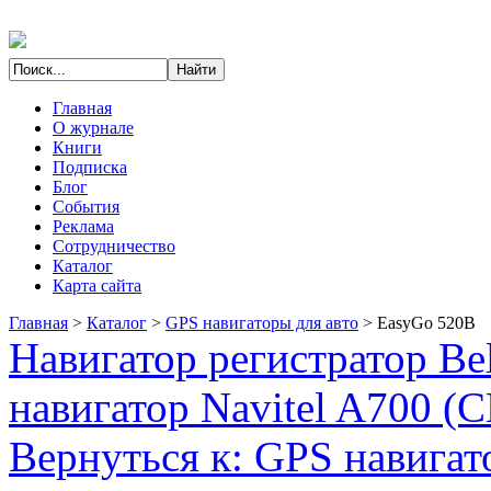
Главная
О журнале
Книги
Подписка
Блог
События
Реклама
Сотрудничество
Каталог
Карта сайта
Главная
>
Каталог
>
GPS навигаторы для авто
>
EasyGo 520B
Навигатор регистратор Be
навигатор Navitel A700 (
Вернуться к: GPS навигат