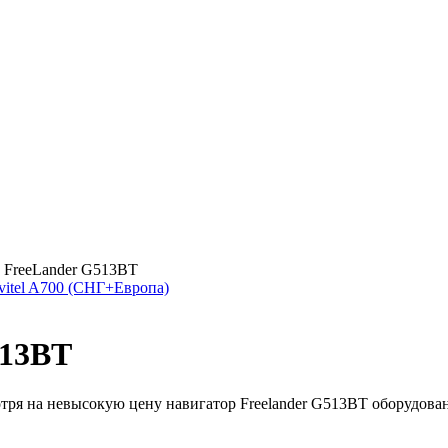
 FreeLander G513BT
vitel A700 (СНГ+Европа)
513BT
мотря на невысокую цену навигатор Freelander G513BT оборудова