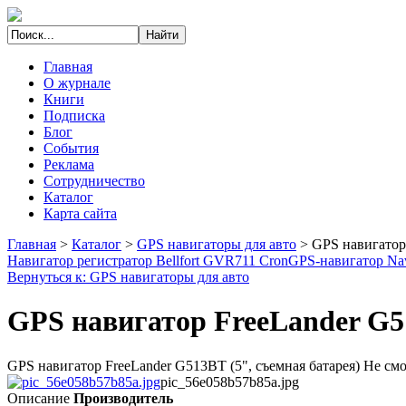
Главная
О журнале
Книги
Подписка
Блог
События
Реклама
Сотрудничество
Каталог
Карта сайта
Главная
>
Каталог
>
GPS навигаторы для авто
>
GPS навигатор
Навигатор регистратор Bellfort GVR711 Cron
GPS-навигатор Na
Вернуться к: GPS навигаторы для авто
GPS навигатор FreeLander G
GPS навигатор FreeLander G513BT (5", cъемная батарея) Не с
pic_56e058b57b85a.jpg
Описание
Производитель