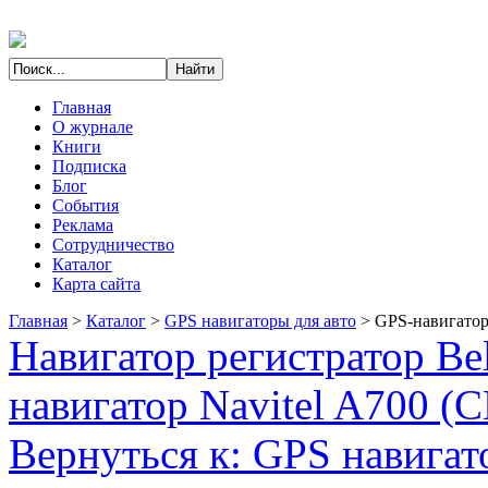
Главная
О журнале
Книги
Подписка
Блог
События
Реклама
Сотрудничество
Каталог
Карта сайта
Главная
>
Каталог
>
GPS навигаторы для авто
>
GPS-навигатор
Навигатор регистратор Be
навигатор Navitel A700 (
Вернуться к: GPS навигат