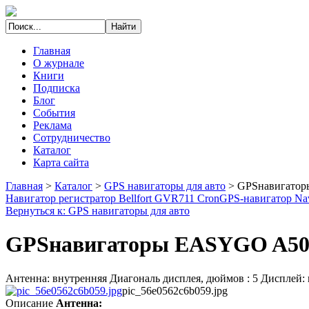
Главная
О журнале
Книги
Подписка
Блог
События
Реклама
Сотрудничество
Каталог
Карта сайта
Главная
>
Каталог
>
GPS навигаторы для авто
>
GPSнавигатор
Навигатор регистратор Bellfort GVR711 Cron
GPS-навигатор Na
Вернуться к: GPS навигаторы для авто
GPSнавигаторы EASYGO A500
Антенна: внутренняя Диагональ дисплея, дюймов : 5 Дисплей:
pic_56e0562c6b059.jpg
Описание
Антенна: