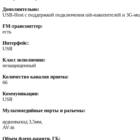
Дополнительно:
USB-Host с поддержкой подключения usb-накопителей и 3G-м
FM-трансмиттер:
есть
Интерфейс:
USB
Класс исполнения:
незащищенный
Количество каналов приема:
66
Коммуникации:
USB
Мультимедийные порты и разъемы:
аудиовыход 3,5мм,
AV-in
Объем флеш-памяти, ГБ: