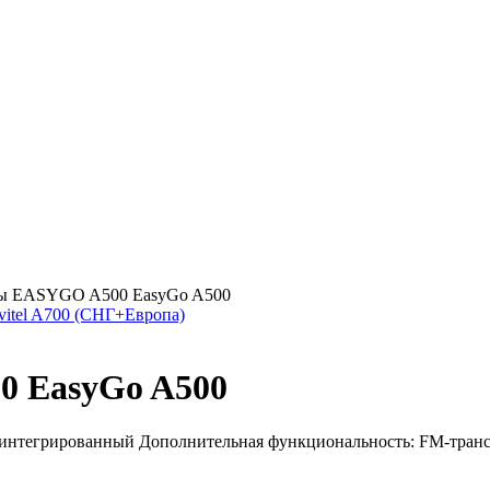
ы EASYGO A500 EasyGo A500
vitel A700 (СНГ+Европа)
 EasyGo A500
 интегрированный Дополнительная функциональность: FM-трансм