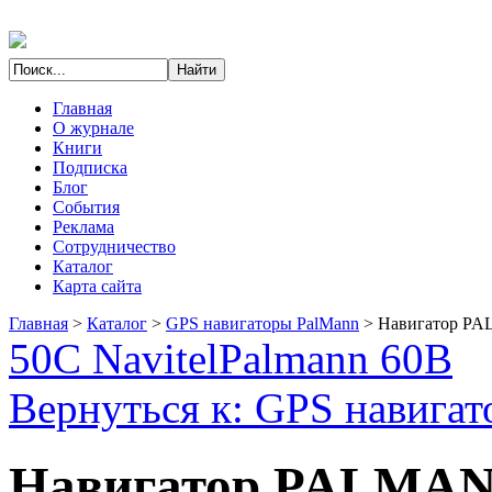
Главная
О журнале
Книги
Подписка
Блог
События
Реклама
Сотрудничество
Каталог
Карта сайта
Главная
>
Каталог
>
GPS навигаторы PalMann
>
Навигатор PAL
50C Navitel
Palmann 60B
Вернуться к: GPS навига
Навигатор PALMANN 