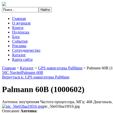
Главная
О журнале
Книги
Подписка
Блог
События
Реклама
Сотрудничество
Каталог
Карта сайта
Главная
>
Каталог
>
GPS навигаторы PalMann
>
Palmann 60В (1
50C Navitel
Palmann 60B
Вернуться к: GPS навигаторы PalMann
Palmann 60В (1000602)
Антенна: внутренняя Частота процессора, МГц: 468 Диагональ
pic_56e03faa19f16.jpg
Описание
Антенна: