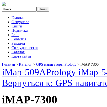
Главная
О журнале
Книги
Подписка
Блог
События
Реклама
Сотрудничество
Каталог
Карта сайта
Главная
>
Каталог
>
GPS навигаторы Prology
>
iMAP-7300
iMap-509A
Prology iMap-
Вернуться к: GPS навигат
iMAP-7300