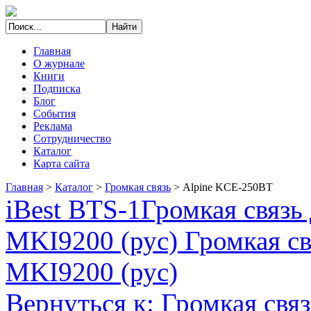
Главная
О журнале
Книги
Подписка
Блог
События
Реклама
Сотрудничество
Каталог
Карта сайта
Главная
>
Каталог
>
Громкая связь
>
Alpine KCE-250BT
iBest BTS-1
Громкая связ
MKI9200 (рус) Громкая св
MKI9200 (рус)
Вернуться к: Громкая связ