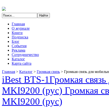
Главная
О журнале
Книги
Подписка
Блог
События
Реклама
Сотрудничество
Каталог
Карта сайта
Главная
>
Каталог
>
Громкая связь
>
Громкая связь для мобиль
iBest BTS-1
Громкая связ
MKI9200 (рус) Громкая св
MKI9200 (рус)