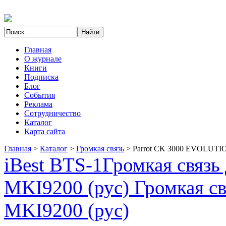
Главная
О журнале
Книги
Подписка
Блог
События
Реклама
Сотрудничество
Каталог
Карта сайта
Главная
>
Каталог
>
Громкая связь
>
Parrot CK 3000 EVOLUTI
iBest BTS-1
Громкая связ
MKI9200 (рус) Громкая св
MKI9200 (рус)