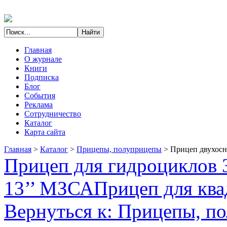
Главная
О журнале
Книги
Подписка
Блог
События
Реклама
Сотрудничество
Каталог
Карта сайта
Главная
>
Каталог
>
Прицепы, полуприцепы
>
Прицеп двухосн
Прицеп для гидроциклов 3
13’’ МЗСА
Прицеп для кв
Вернуться к: Прицепы, п