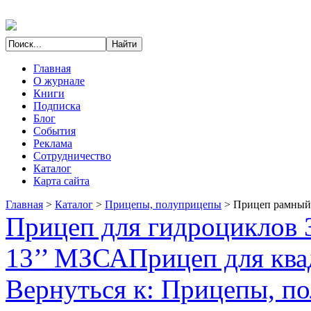
Главная
О журнале
Книги
Подписка
Блог
События
Реклама
Сотрудничество
Каталог
Карта сайта
Главная
>
Каталог
>
Прицепы, полуприцепы
>
Прицеп рамный 
Прицеп для гидроциклов 3
13’’ МЗСА
Прицеп для кв
Вернуться к: Прицепы, п