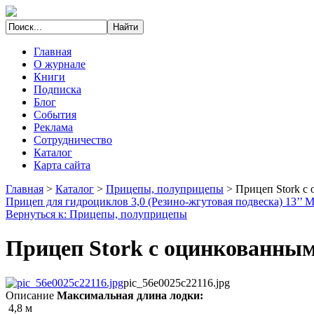
Главная
О журнале
Книги
Подписка
Блог
События
Реклама
Сотрудничество
Каталог
Карта сайта
Главная
>
Каталог
>
Прицепы, полуприцепы
>
Прицеп Stork с
Прицеп для гидроциклов 3,0 (Резино-жгутовая подвеска) 13’’
Вернуться к: Прицепы, полуприцепы
Прицеп Stork с оцинкованным
pic_56e0025c22116.jpg
Описание
Максимальная длина лодки:
4,8 м