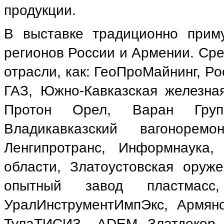
продукции.
В выставке традиционно приму
регионов России и Армении. Сре
отрасли, как: ГеоПроМайнинг, Ро
ГАЗ, Южно-Кавказская железная
Протон Орел, Варан Груп
Владикавказский вагоноре
Ленгипротранс, Информнаука,
области, Златоустовская оруже
опытный завод пластма
УралИнструментИмпЭкс, Армяно
ТулаТИСИЗ, АDEM, Златдекор,