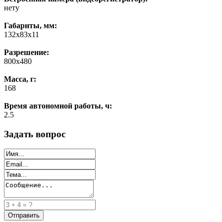
нету
Габариты, мм:
132х83х11
Разрешение:
800х480
Масса, г:
168
Время автономной работы, ч:
2.5
Задать вопрос