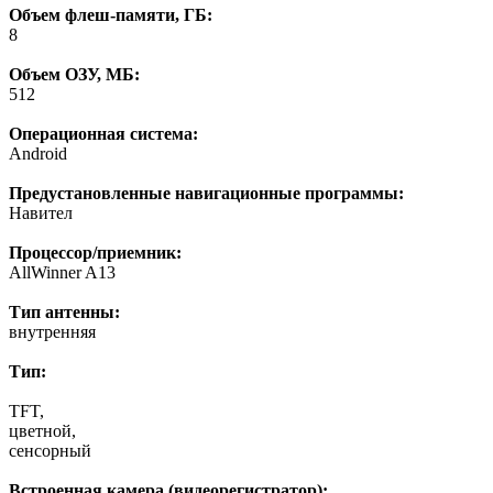
Объем флеш-памяти, ГБ:
8
Объем ОЗУ, МБ:
512
Операционная система:
Android
Предустановленные навигационные программы:
Навител
Процессор/приемник:
AllWinner A13
Тип антенны:
внутренняя
Тип:
TFT,
цветной,
сенсорный
Встроенная камера (видеорегистратор):