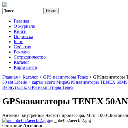
Главная
О журнале
Книги
Подписка
Блог
События
Реклама
Сотрудничество
Каталог
Карта сайта
Главная
>
Каталог
>
GPS навигаторы Tenex
>
GPSнавигаторы 
50 sbt Libelle + карты всего Мира
GPSнавигаторы TENEX 60M
Вернуться к: GPS навигаторы Tenex
GPSнавигаторы TENEX 50AN 
Антенна: внутренняя Частота процессора, МГц: 1000 Диагонал
pic_56e052aeecbf2.jpg
Описание
Антенна: