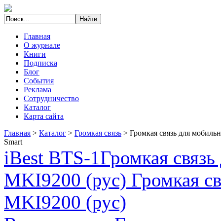
Главная
О журнале
Книги
Подписка
Блог
События
Реклама
Сотрудничество
Каталог
Карта сайта
Главная
>
Каталог
>
Громкая связь
>
Громкая связь для мобильн
Smart
iBest BTS-1
Громкая связ
MKI9200 (рус) Громкая св
MKI9200 (рус)